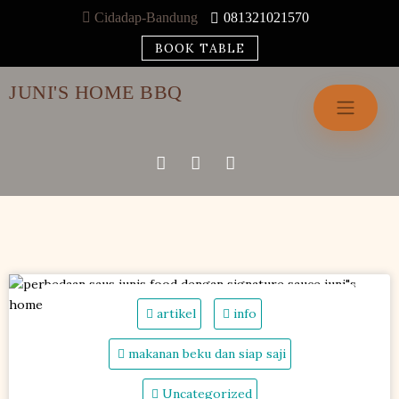
Skip
Cidadap-Bandung
081321021570
to
BOOK TABLE
content
JUNI'S HOME BBQ
artikel
info
makanan beku dan siap saji
Uncategorized