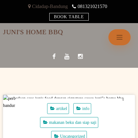
Skip
Cidadap-Bandung
081321021570
to
BOOK TABLE
content
JUNI'S HOME BBQ
artikel
info
makanan beku dan siap saji
Uncategorized