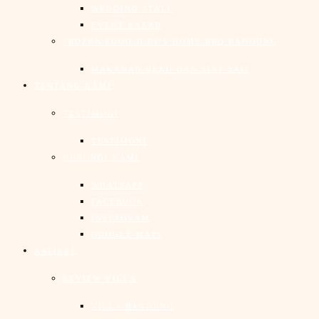
WEDDING STALL
EVENT BAZAR
FROZEN FOOD JUNI’S HOME BBQ BANDUNG
MAKANAN BEKU DAN SIAP SAJI
TENTANG KAMI
TESTIMONI
TESTIMONI
HUBUNGI KAMI
WHATSAPP
FACEBOOK
INSTAGRAM
GOOGLE MAPS
ARTIKEL
REVIEW VILLA
VILLA BANDUNG