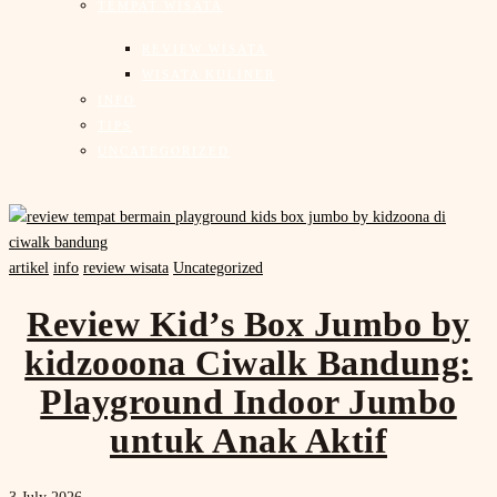
TEMPAT WISATA
REVIEW WISATA
WISATA KULINER
INFO
TIPS
UNCATEGORIZED
artikel
info
review wisata
Uncategorized
Review Kid’s Box Jumbo by
kidzooona Ciwalk Bandung:
Playground Indoor Jumbo
untuk Anak Aktif