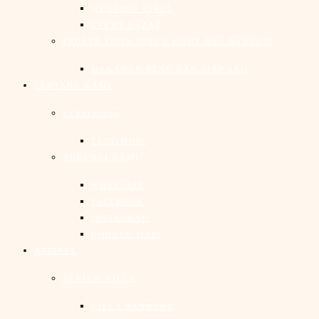
WEDDING STALL
EVENT BAZAR
FROZEN FOOD JUNI’S HOME BBQ BANDUNG
MAKANAN BEKU DAN SIAP SAJI
TENTANG KAMI
TESTIMONI
TESTIMONI
HUBUNGI KAMI
WHATSAPP
FACEBOOK
INSTAGRAM
GOOGLE MAPS
ARTIKEL
REVIEW VILLA
VILLA BANDUNG