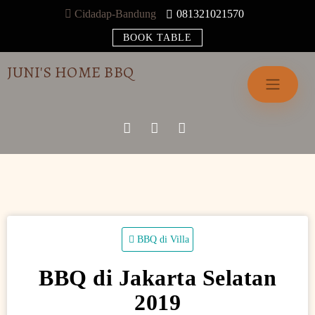
Skip
Cidadap-Bandung
081321021570
to
BOOK TABLE
content
JUNI'S HOME BBQ
BBQ di Villa
BBQ di Jakarta Selatan
2019