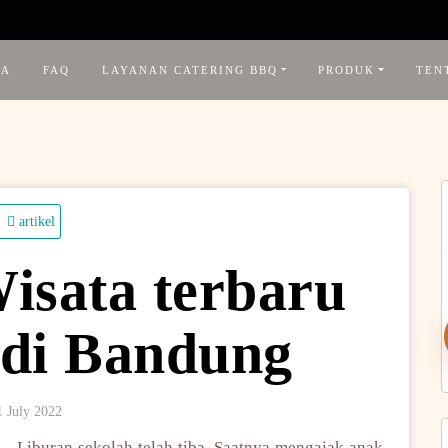
DA
FAQ
LAYANAN CATERING BBQ
PRODUK
TEN
artikel
isata terbaru
S
f
 di Bandung
1 July 2022
– Liburan sekolah telah tiba. Saatnya mengajak anak-