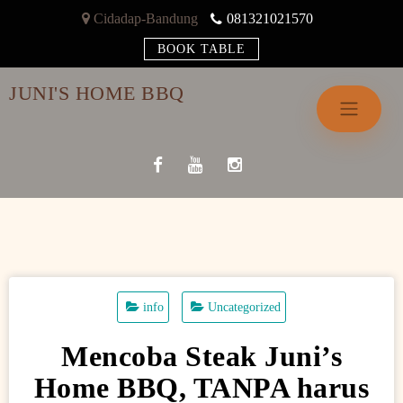
Skip
Cidadap-Bandung
081321021570
to
BOOK TABLE
content
JUNI'S HOME BBQ
info
Uncategorized
Mencoba Steak Juni’s
Home BBQ, TANPA harus