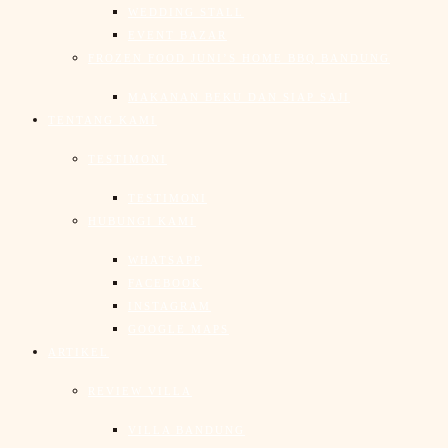
WEDDING STALL
EVENT BAZAR
FROZEN FOOD JUNI’S HOME BBQ BANDUNG
MAKANAN BEKU DAN SIAP SAJI
TENTANG KAMI
TESTIMONI
TESTIMONI
HUBUNGI KAMI
WHATSAPP
FACEBOOK
INSTAGRAM
GOOGLE MAPS
ARTIKEL
REVIEW VILLA
VILLA BANDUNG