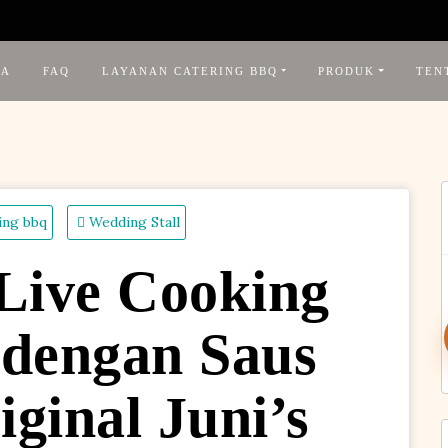
DA
FAQ
LAYANAN CATERING BBQ
PRODUK
TEN
ing bbq
Wedding Stall
Live Cooking
f
 dengan Saus
ginal Juni’s