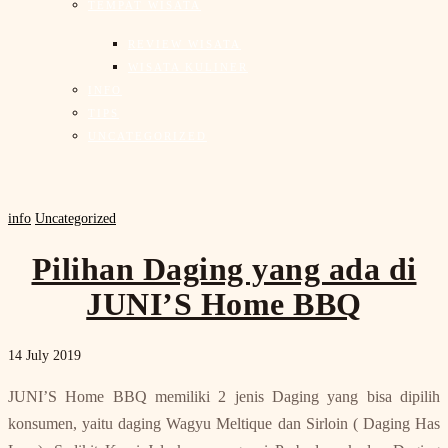
TEMPAT WISATA
REVIEW WISATA
WISATA KULINER
INFO
TIPS
UNCATEGORIZED
info
Uncategorized
Pilihan Daging yang ada di
JUNI’S Home BBQ
14 July 2019
JUNI’S Home BBQ memiliki 2 jenis Daging yang bisa dipilih
konsumen, yaitu daging Wagyu Meltique dan Sirloin ( Daging Has