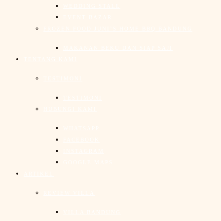
WEDDING STALL
EVENT BAZAR
FROZEN FOOD JUNI’S HOME BBQ BANDUNG
MAKANAN BEKU DAN SIAP SAJI
TENTANG KAMI
TESTIMONI
TESTIMONI
HUBUNGI KAMI
WHATSAPP
FACEBOOK
INSTAGRAM
GOOGLE MAPS
ARTIKEL
REVIEW VILLA
VILLA BANDUNG